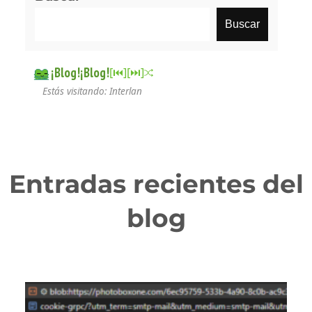
Buscar
¡Blog!¡Blog!
[⏮︎]
[⏭︎]
Estás visitando: Interlan
Entradas recientes del
blog