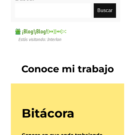
Buscar
¡Blog!¡Blog!
[⏮︎]
[⏭︎]
Estás visitando: Interlan
Conoce mi trabajo
Bitácora