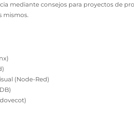
cia mediante consejos para proyectos de pr
os mismos.
nx)
d)
isual (Node-Red)
aDB)
/dovecot)