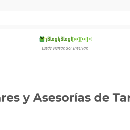
¡Blog!¡Blog!
[⏮︎]
[⏭︎]
Estás visitando: Interlan
ares y Asesorías de Ta