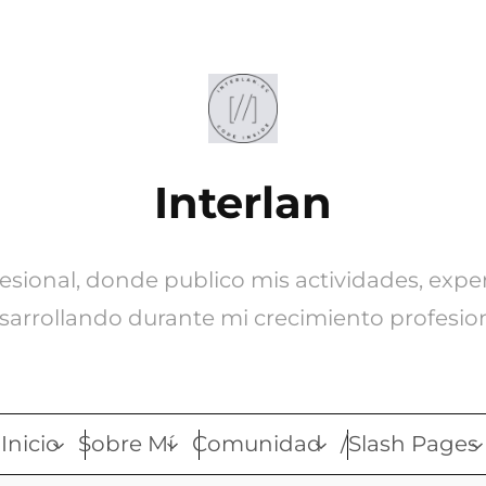
Interlan
ofesional, donde publico mis actividades, expe
sarrollando durante mi crecimiento profesion
Inicio
Sobre Mí
Comunidad
/Slash Pages