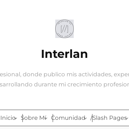
Interlan
ofesional, donde publico mis actividades, expe
sarrollando durante mi crecimiento profesion
Inicio
Sobre Mí
Comunidad
/Slash Pages