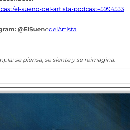
ast/el-sueno-del-artista-podcast–5994533
egram: @ElSuen
o
delArtista
pla: se piensa, se siente y se reimagina.