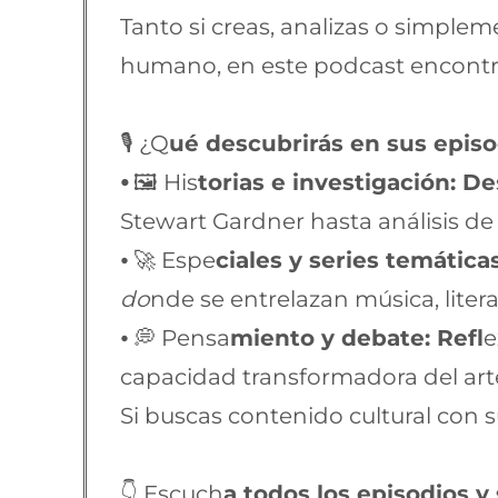
Tanto si creas, analizas o simplem
humano, en este podcast encontrar
🎙️ ¿Q
ué descubrirás en sus epis
⦁
🖼️ His
torias e investigación: De
Stewart Gardner hasta análisis de 
⦁ 🚀 Espe
ciales y series temática
do
nde se entrelazan música, litera
⦁ 💭 Pensa
miento y debate: Refl
e
capacidad transformadora del art
Si buscas contenido cultural con su
👇 Escuch
a todos los episodios y