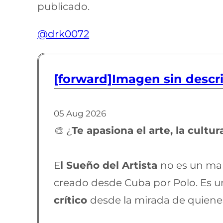
publicado.
@drk0072
[forward]Imagen sin descr
05 Aug 2026
🎨 ¿
Te apasiona el arte, la cultu
E
l Sueño del Artista
no es un man
creado desde Cuba por Polo. Es u
crítico
desde la mirada de quiene