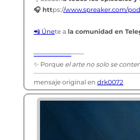
🎧 htt
ps:/
/www.spreaker.com/podc
📲 Úne
te a
la comunidad en Tel
——————
——
✨ Porque
el arte no solo se contem
mensaje original en
drk0072