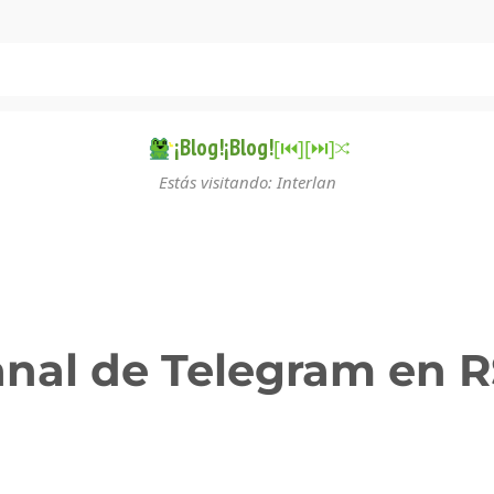
¡Blog!¡Blog!
[⏮︎]
[⏭︎]
Estás visitando: Interlan
nal de Telegram en 