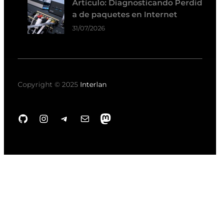
Artículo: Diagnosticando Perdid
a de paquetes en Internet
31/07/2026
Copyright © 2025
Interlan
GitHub
Instagram
Telegram
Correo electrónico
Mastodon