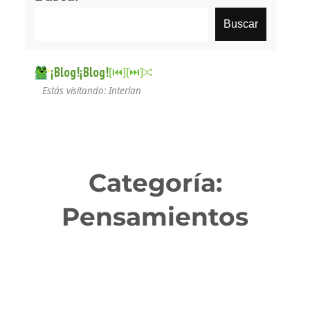
Buscar
¡Blog!¡Blog!
[⏮︎]
[⏭︎]
Estás visitando: Interlan
Categoría:
Pensamientos