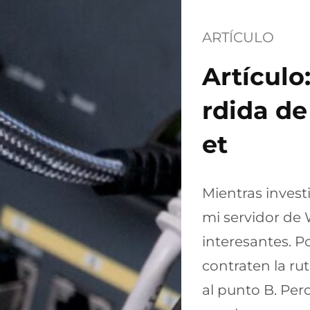
ARTÍCULO
Artículo
rdida de
et
Mientras invest
mi servidor de
interesantes. Po
contraten la ru
al punto B. Per