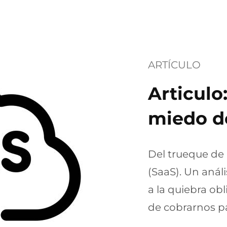
ARTÍCULO
Articulo
miedo d
Del trueque de 
(SaaS). Un anál
a la quiebra ob
de cobrarnos p