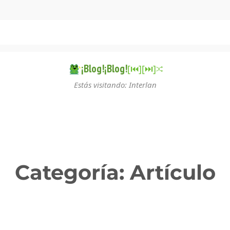
¡Blog!¡Blog!
[⏮︎]
[⏭︎]
Estás visitando: Interlan
Categoría:
Artículo