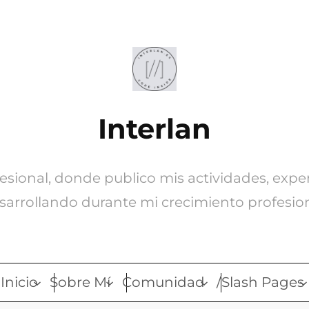
Interlan
ofesional, donde publico mis actividades, expe
sarrollando durante mi crecimiento profesion
Inicio
Sobre Mí
Comunidad
/Slash Pages