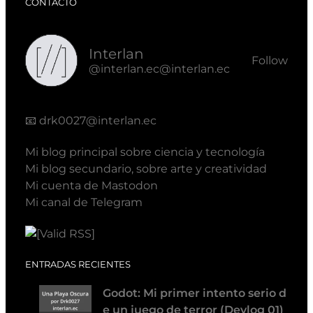
CONTACTO
Interlan
Follow
@interlan.ec@interlan.ec
📧
drk0027@interlan.ec
Mi blog principal sobre ciencia y tecnología
Mi blog secundario, sobre arte y creatividad
Mi cuenta de Mastodon
Mi canal de Telegram
ENTRADAS RECIENTES
Godot: Mi primer intento serio d
e un juego de terror (Devlog 01)