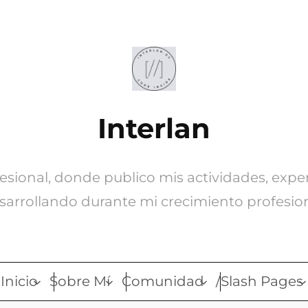
Interlan
ofesional, donde publico mis actividades, expe
sarrollando durante mi crecimiento profesion
Inicio
Sobre Mí
Comunidad
/Slash Pages