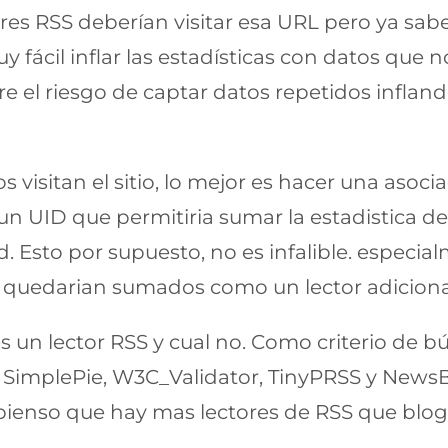
tores RSS deberían visitar esa URL pero ya sab
uy fácil inflar las estadísticas con datos qu
rre el riesgo de captar datos repetidos infland
 visitan el sitio, lo mejor es hacer una asocia
 UID que permitiria sumar la estadistica de
 Esto por supuesto, no es infalible. especia
 quedarian sumados como un lector adicional
l es un lector RSS y cual no. Como criterio d
, SimplePie, W3C_Validator, TinyPRSS y News
pienso que hay mas lectores de RSS que blog