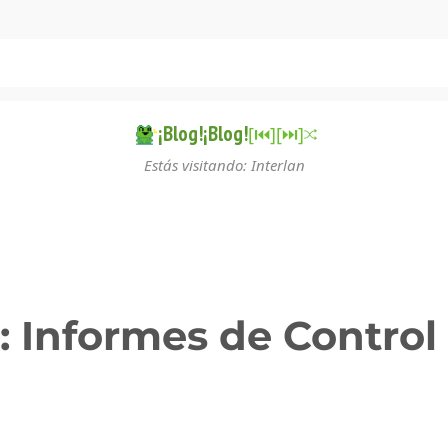
¡Blog!¡Blog!
[⏮︎]
[⏭︎]
Estás visitando: Interlan
: Informes de Control