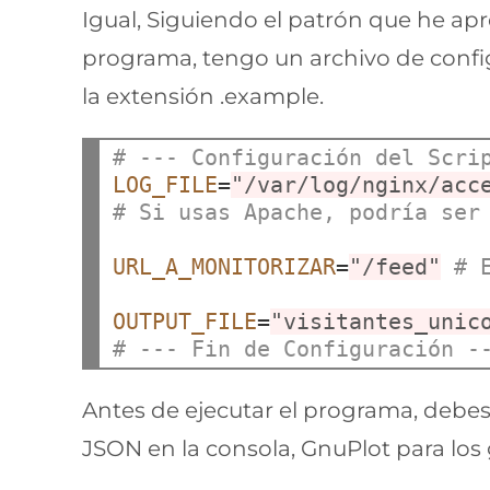
Igual, Siguiendo el patrón que he ap
programa, tengo un archivo de config
la extensión .example.
# --- Configuración del Scri
LOG_FILE
=
"/var/log/nginx/acc
# Si usas Apache, podría ser
URL_A_MONITORIZAR
=
"/feed"
# 
OUTPUT_FILE
=
"visitantes_unic
# --- Fin de Configuración -
Antes de ejecutar el programa, debes
JSON en la consola, GnuPlot para los 