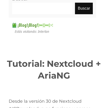
Buscar
¡Blog!¡Blog!
[⏮︎]
[⏭︎]
Estás visitando: Interlan
Tutorial: Nextcloud +
AriaNG
Desde la versión 30 de Nextcloud