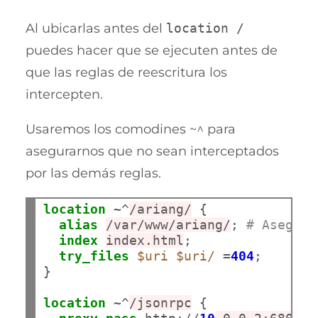
Al ubicarlas antes del
location /
puedes hacer que se ejecuten antes de
que las reglas de reescritura los
intercepten.
Usaremos los comodines ~^ para
asegurarnos que no sean interceptados
por las demás reglas.
location
 ~^
/ariang/
 {

alias
/var/www/ariang/
; 
# Asegúra
index
index.html
;

try_files
$uri
$uri/
 =
404
;

}

location
 ~^
/jsonrpc
 { 
