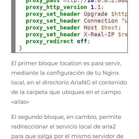
proxy_pass
 http://
10
.0.0.2:6800
; 
proxy_http_version
1
.1
;

proxy_set_header
Upgrade
$http_up
proxy_set_header
Connection
"upgr
proxy_set_header
Host
$host
;

proxy_set_header
X-Real-IP
$remot
proxy_redirect
off
;

El primer bloque location es para servir,
mediante la configuración de tu Nginx
local, en el directorio AriaNG el contenido
de la carpeta que ubiques en el campo
«alias»
El segundo bloque, en cambio, permite
redireccionar el servicio local de aria2
para que salga por el mismo servidor de