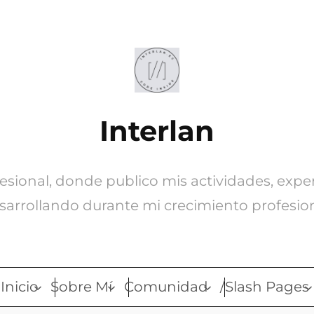
Interlan
ofesional, donde publico mis actividades, expe
sarrollando durante mi crecimiento profesion
Inicio
Sobre Mí
Comunidad
/Slash Pages