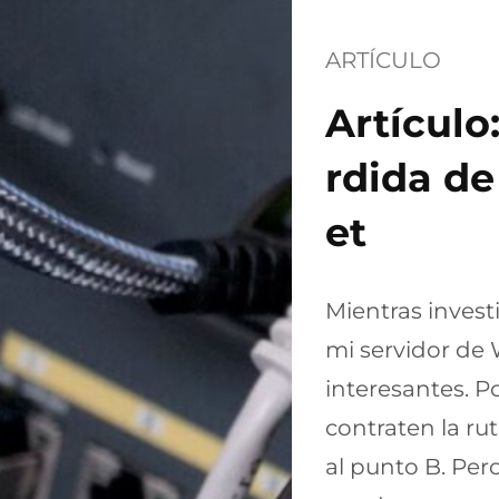
ARTÍCULO
Artículo
rdida de
et
Mientras invest
mi servidor de
interesantes. Po
contraten la ru
al punto B. Per