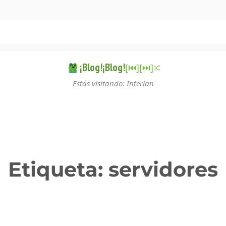
¡Blog!¡Blog!
[⏮︎]
[⏭︎]
Estás visitando: Interlan
Etiqueta:
servidores