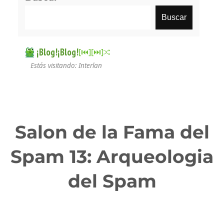
Buscar
¡Blog!¡Blog!
[⏮︎]
[⏭︎]
Estás visitando: Interlan
Salon de la Fama del
Spam 13: Arqueologia
del Spam