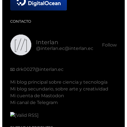
CONTACTO
Interlan
Follow
@interlan.ec@interlan.ec
📧
drk0027@interlan.ec
Mi blog principal sobre ciencia y tecnología
Mi blog secundario, sobre arte y creatividad
Mi cuenta de Mastodon
Mi canal de Telegram