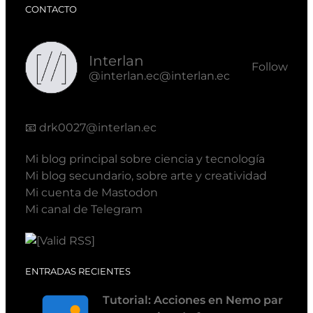
CONTACTO
Interlan
Follow
@interlan.ec@interlan.ec
📧
drk0027@interlan.ec
Mi blog principal sobre ciencia y tecnología
Mi blog secundario, sobre arte y creatividad
Mi cuenta de Mastodon
Mi canal de Telegram
ENTRADAS RECIENTES
Tutorial: Acciones en Nemo par