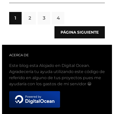
1
2
3
4
PÁGINA SIGUIENTE
ACERCA DE
Este blog esta Alojado en Digital Ocean.
Agradecería tu ayuda utilizando este código de
referido en alguno de tus proyectos pues me
ayudaría con los gastos de mi servidor 😀