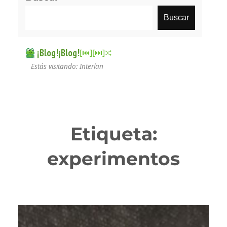
Buscar
¡Blog!¡Blog!
[⏮︎]
[⏭︎]
Estás visitando: Interlan
Etiqueta:
experimentos