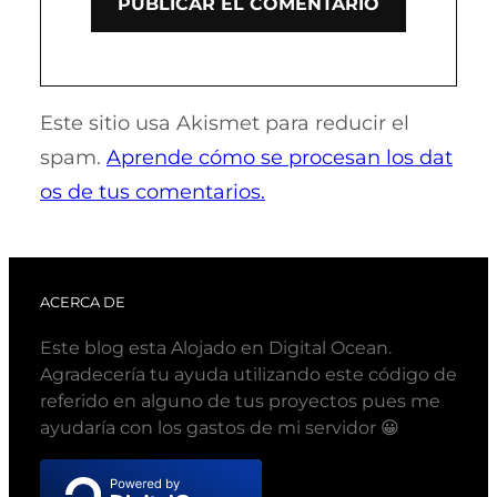
Este sitio usa Akismet para reducir el
spam.
Aprende cómo se procesan los dat
os de tus comentarios.
ACERCA DE
Este blog esta Alojado en Digital Ocean.
Agradecería tu ayuda utilizando este código de
referido en alguno de tus proyectos pues me
ayudaría con los gastos de mi servidor 😀