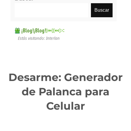
Buscar
¡Blog!¡Blog!
[⏮︎]
[⏭︎]
Estás visitando: Interlan
Desarme: Generador
de Palanca para
Celular