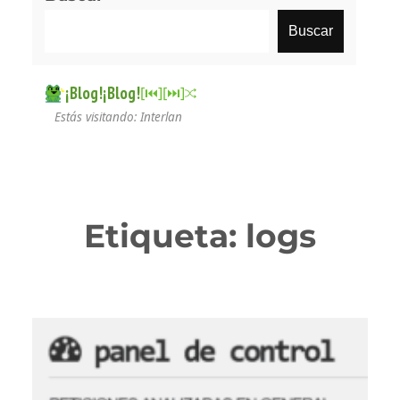
Buscar
¡Blog!¡Blog!
[⏮︎]
[⏭︎]
Estás visitando: Interlan
Etiqueta:
logs