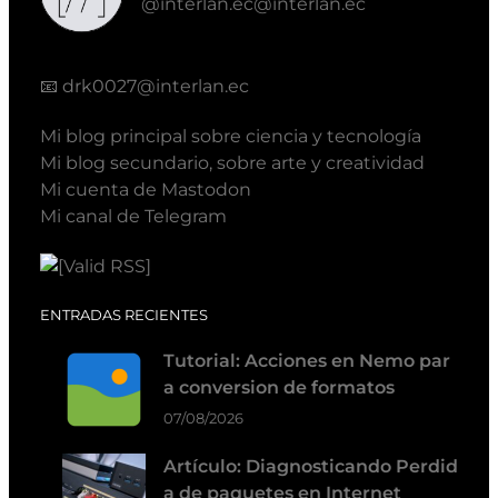
@interlan.ec@interlan.ec
📧
drk0027@interlan.ec
Mi blog principal sobre ciencia y tecnología
Mi blog secundario, sobre arte y creatividad
Mi cuenta de Mastodon
Mi canal de Telegram
ENTRADAS RECIENTES
Tutorial: Acciones en Nemo par
a conversion de formatos
07/08/2026
Artículo: Diagnosticando Perdid
a de paquetes en Internet