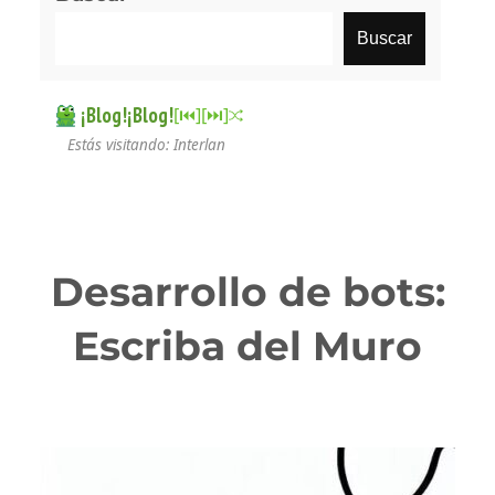
Buscar
¡Blog!¡Blog!
[⏮︎]
[⏭︎]
Estás visitando: Interlan
Desarrollo de bots:
Escriba del Muro