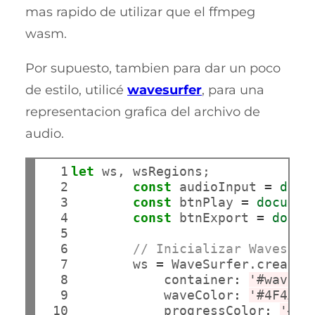
mas rapido de utilizar que el ffmpeg
wasm.
Por supuesto, tambien para dar un poco
de estilo, utilicé
wavesurfer
, para una
representacion grafica del archivo de
audio.
  1

let
 ws, wsRegions;

  2

const
 audioInput 
=
docu
  3

const
 btnPlay 
=
documen
  4

const
 btnExport 
=
docum
  5

  6

// Inicializar Wavesurf
  7

        ws 
=
 WaveSurfer.create({
  8

            container
:
'#wavefo
  9

            waveColor
:
'#4F4A85
 10

            progressColor
:
'#38