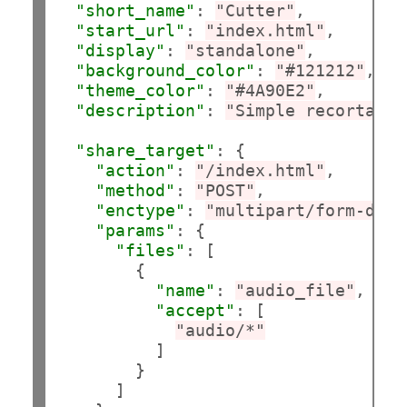
"short_name"
: 
"Cutter"
,

"start_url"
: 
"index.html"
,

"display"
: 
"standalone"
,

"background_color"
: 
"#121212"
,

"theme_color"
: 
"#4A90E2"
,

"description"
: 
"Simple recortador
"share_target"
: {

"action"
: 
"/index.html"
,

"method"
: 
"POST"
,

"enctype"
: 
"multipart/form-data
"params"
: {

"files"
: [

        {

"name"
: 
"audio_file"
,

"accept"
: [

"audio/*"
          ]

        }

      ]
