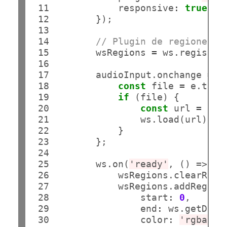
 11

            responsive
:
true
,

 12

        });

 13

 14

// Plugin de regiones (
 15

        wsRegions 
=
 ws.register
 16

 17

        audioInput.onchange 
=
 (
 18

const
 file 
=
 e.targ
 19

if
 (file) {

 20

const
 url 
=
 URL
 21

                ws.load(url);

 22

            }

 23

        };

 24

 25

        ws.on(
'ready'
, () => {

 26

            wsRegions.clearRegio
 27

            wsRegions.addRegion(
 28

                start
:
0
,

 29

                end
:
 ws.getDura
 30

                color
:
'rgba(0,