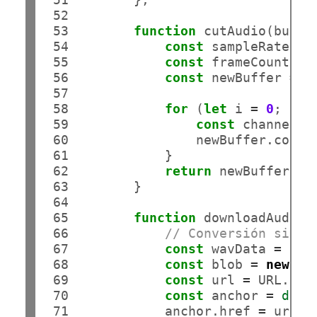
 52

 53

function
 cutAudio(buffer
 54

const
 sampleRate 
=
 
 55

const
 frameCount 
=
 
 56

const
 newBuffer 
=
n
 57

 58

for
 (
let
 i 
=
0
; i 
<
 59

const
 channelDa
 60

                newBuffer.copyTo
 61

            }

 62

return
 newBuffer;

 63

        }

 64

 65

function
 downloadAudio(b
 66

// Conversión simpl
 67

const
 wavData 
=
 buf
 68

const
 blob 
=
new
 Bl
 69

const
 url 
=
 URL.cre
 70

const
 anchor 
=
docu
 71

            anchor.href 
=
 url;
