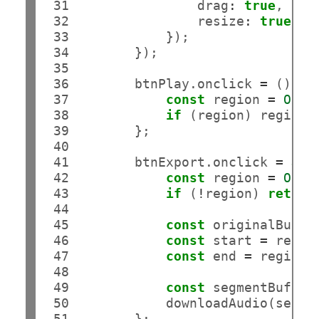
 31

                drag
:
true
,

 32

                resize
:
true
 33

            });

 34

        });

 35

 36

        btnPlay.onclick 
=
 () => 
 37

const
 region 
=
Obje
 38

if
 (region) region.p
 39

        };

 40

 41

        btnExport.onclick 
=
asy
 42

const
 region 
=
Obje
 43

if
 (
!
region) 
return
 44

 45

const
 originalBuffe
 46

const
 start 
=
 regio
 47

const
 end 
=
 region.e
 48

 49

const
 segmentBuffer
 50

            downloadAudio(segmen
 51

        };
