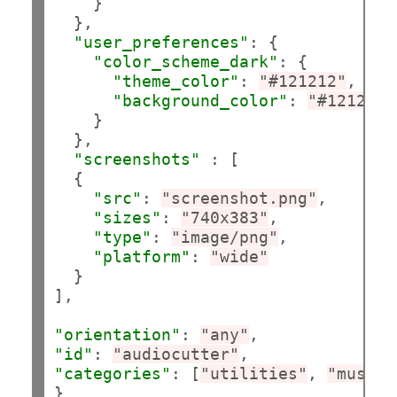
    }

  },

"user_preferences"
: {

"color_scheme_dark"
: {

"theme_color"
: 
"#121212"
,

"background_color"
: 
"#121212"
    }

  },

"screenshots"
 : [

  {

"src"
: 
"screenshot.png"
,

"sizes"
: 
"740x383"
,

"type"
: 
"image/png"
,

"platform"
: 
"wide"
  }

],

"orientation"
: 
"any"
"id"
: 
"audiocutter"
"categories"
: [
"utilities"
, 
"music"