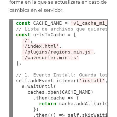
forma en la que se actualizara en caso de
cambios en el servidor.
const
 CACHE_NAME 
=
'v1_cache_mi_pwa
// Lista de archivos que quieres qu
const
 urlsToCache 
=
 [

'/'
,

'/index.html'
,

'/plugins/regions.min.js'
,

'/wavesurfer.min.js'
];

// 1. Evento Install: Guarda los ar
self.addEventListener(
'install'
, e 
  e.waitUntil(

    caches.open(CACHE_NAME)

      .then(cache => {

return
 cache.addAll(urlsToC
      })

      .then(() => self.skipWaiting(