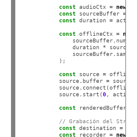
const
 audioCtx 
=
new
 (
w
const
 sourceBuffer 
=
 ws
const
 duration 
=
 active
const
 offlineCtx 
=
new
 
                sourceBuffer.number
                duration 
*
 sourceBu
                sourceBuffer.sampleR
            );

const
 source 
=
 offlineC
            source.buffer 
=
 sourceB
            source.connect(offlineC
            source.start(
0
, activeR
const
 renderedBuffer 
=
// Grabación del Stream
const
 destination 
=
 aud
const
 recorder 
=
new
 Me