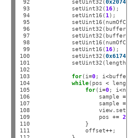
 92

            setUint32(
0x20746d6
 93

            setUint32(
16
);     
 94

            setUint16(
1
);      
 95

            setUint16(numOfChan)
 96

            setUint32(buffer.sam
 97

            setUint32(buffer.sa
 98

            setUint16(numOfChan
 99

            setUint16(
16
);     
100

            setUint32(
0x6174616
101

            setUint32(length 
-
 
102

103

for
(i
=
0
; i
<
buffer.n
104

while
(pos 
<
 length) 
105

for
(i
=
0
; i
<
numO
106

                    sample 
=
Ma
107

                    sample 
=
 (s
108

                    view.setInt
109

                    pos 
+=
2
;

110

                }

111

                offset
++
;

112

            }
