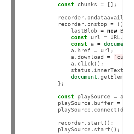
const
 chunks 
=
 [];

            recorder.ondataavailabl
            recorder.onstop 
=
 () =>
                lastBlob 
=
new
 Blob
const
 url 
=
 URL.cre
const
 a 
=
document
.
                a.href 
=
 url;

                a.download 
=
`cut_
$
                a.click();

                status.innerText 
=
document
.getElement
            };

const
 playSource 
=
 audi
            playSource.buffer 
=
 ren
            playSource.connect(dest
            recorder.start();

            playSource.start();
