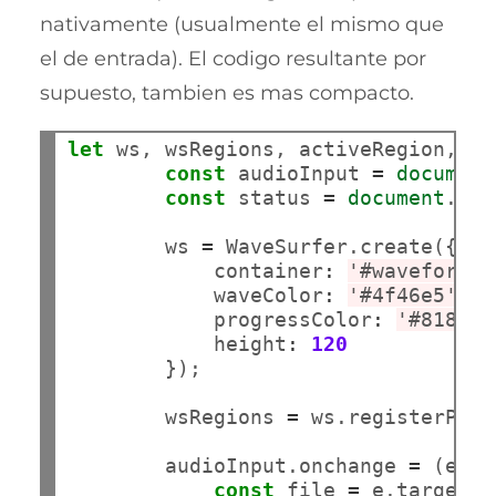
nativamente (usualmente el mismo que
el de entrada). El codigo resultante por
supuesto, tambien es mas compacto.
let
 ws, wsRegions, activeRegion, la
const
 audioInput 
=
document
const
 status 
=
document
.get
        ws 
=
 WaveSurfer.create({

            container
:
'#waveform'
,

            waveColor
:
'#4f46e5'
,

            progressColor
:
'#818cf8
            height
:
120
        });

        wsRegions 
=
 ws.registerPlug
        audioInput.onchange 
=
 (e) =
const
 file 
=
 e.target.f