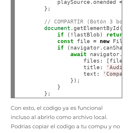
            playSource.onended 
=
 ()
        };

// COMPARTIR (Botón 3 bolit
document
.getElementById(
'bt
if
 (
!
lastBlob) 
return
;

const
 file 
=
new
 File([
if
 (navigator.canShare 
await
 navigator.sha
                    files
:
 [file],

                    title
:
'Audio C
                    text
:
'Comparti
                });

            }

Con esto, el codigo ya es funcional
incluso al abrirlo como archivo local.
Podrias copiar el codigo a tu compu y no