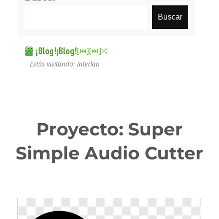
Buscar
¡Blog!¡Blog!
[⏮︎]
[⏭︎]
Estás visitando: Interlan
Proyecto: Super
Simple Audio Cutter