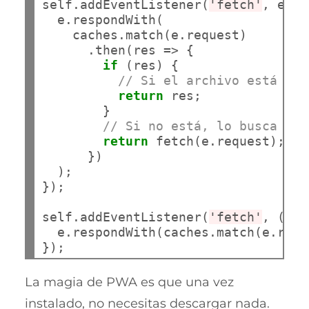
self.addEventListener(
'fetch'
, e =>
  e.respondWith(

    caches.match(e.request)

      .then(res => {

if
 (res) {

// Si el archivo está en 
return
 res;

        }

// Si no está, lo busca en 
return
 fetch(e.request);

      })

  );

});

self.addEventListener(
'fetch'
, (e) 
  e.respondWith(caches.match(e.requ
La magia de PWA es que una vez
instalado, no necesitas descargar nada.