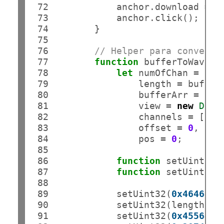
 72

            anchor.download 
=
"
 73

            anchor.click();

 74

        }

 75

 76

// Helper para converti
 77

function
 bufferToWav(buf
 78

let
 numOfChan 
=
 buf
 79

                length 
=
 buffer
 80

                bufferArr 
=
new
 81

                view 
=
new
Data
 82

                channels 
=
 [], 
 83

                offset 
=
0
,

 84

                pos 
=
0
;

 85

 86

function
 setUint16(
 87

function
 setUint32(
 88

 89

            setUint32(
0x4646495
 90

            setUint32(length 
-
 91

            setUint32(
0x4556415