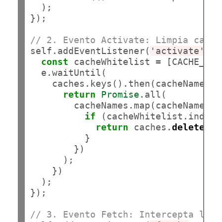
  );

});

// 2. Evento Activate: Limpia caché
self.addEventListener(
'activate'
, e
const
 cacheWhitelist 
=
 [CACHE_NAM
  e.waitUntil(

    caches.keys().then(cacheNames =>
return
Promise
.all(

        cacheNames.map(cacheName => 
if
 (cacheWhitelist.indexO
return
 caches.
delete
(ca
          }

        })

      );

    })

  );

});

// 3. Evento Fetch: Intercepta las 