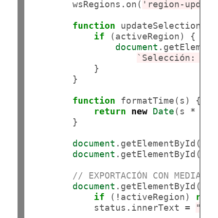
        wsRegions.on(
'region-update
function
 updateSelectionLab
if
 (activeRegion) {

document
.getElement
`Selección: 
${
f
            }

        }

function
 formatTime(s) {

return
new
Date
(s 
*
100
        }

document
.getElementById(
'bt
document
.getElementById(
'bt
// EXPORTACIÓN CON MEDIAREC
document
.getElementById(
'bt
if
 (
!
activeRegion) 
retu
            status.innerText 
=
"Pro