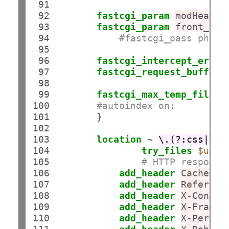
 91

 92

fastcgi_param
modHeader
 93

fastcgi_param
front_con
 94

#fastcgi_pass php-h
 95

 96

fastcgi_intercept_error
 97

fastcgi_request_bufferi
 98

 99

fastcgi_max_temp_file_s
100

#autoindex on;
101

        }

102

103

location
 ~ 
\.(?:css|js|
104

try_files
$uri
105

# HTTP response
106

add_header
Cache-Co
107

add_header
Referrer
108

add_header
X-Conten
109

add_header
X-Frame-
110

add_header
X-Permit