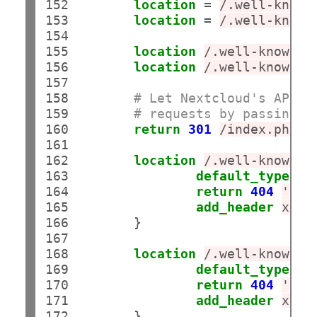
152

location
 = 
/.well-known
153

location
 = 
/.well-known
154

155

location
/.well-known/a
156

location
/.well-known/p
157

158

# Let Nextcloud's API f
159

# requests by passing t
160

return
301
/index.php
$r
161

162

location
/.well-known/n
163

default_type
ap
164

return
404
'
{
"m
165

add_header
x-ne
166

        }

167

168

location
/.well-known/w
169

default_type
ap
170

return
404
'
{
"m
171

add_header
x-ne
172

        }
