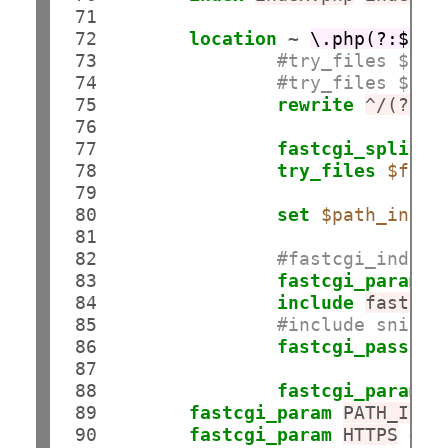
 71

 72

location
 ~ 
\.php(?:$|/)
 73

#try_files $uri
 74

#try_files $uri
 75

rewrite
^/(?!in
 76

 77

fastcgi_split_p
 78

try_files
$fast
 79

 80

set
$path_info
 81

 82

#fastcgi_index 
 83

fastcgi_param
S
 84

include
fastcgi
 85

#include snippe
 86

fastcgi_pass
un
 87

 88

fastcgi_param
S
 89

fastcgi_param
PATH_INFO
 90

fastcgi_param
HTTPS
on
;
