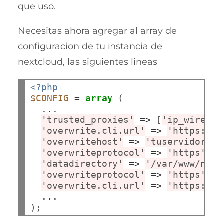
que uso.
Necesitas ahora agregar al array de
configuracion de tu instancia de
nextcloud, las siguientes lineas
<?php
$CONFIG
=
array
 (

...
'trusted_proxies'
=>
 [
'ip_wiregua
'overwrite.cli.url'
=>
'https://t
'overwritehost'
=>
'tuservidorpub
'overwriteprotocol'
=>
'https'
,

'datadirectory'
=>
'/var/www/next
'overwriteprotocol'
=>
'https'
,

'overwrite.cli.url'
=>
'https://t
...