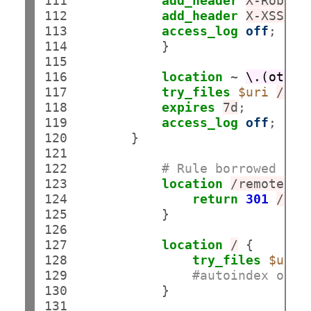
111

add_header
X-Robots
112

add_header
X-XSS-Pr
113

access_log
off
;    
114

            }

115

116

location
 ~ 
\.(otf|w
117

try_files
$uri
/ind
118

expires
7d
;        
119

access_log
off
;    
120

        }

121

122

# Rule borrowed fro
123

location
/remote
 {

124

return
301
/rem
125

            }

126

127

location
/
 {

128

try_files
$uri
129

#autoindex on;
130

            }

131
