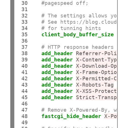
 30

#pagespeed off;
 31

 32

# The settings allows you t
 33

# See https://blog.cloudfla
 34

# for tunning hints
 35

client_body_buffer_size
512
 36

 37

# HTTP response headers bor
 38

add_header
Referrer-Policy
 39

add_header
X-Content-Type-O
 40

add_header
X-Download-Optio
 41

add_header
X-Frame-Options
 42

add_header
X-Permitted-Cros
 43

add_header
X-Robots-Tag
 44

add_header
X-XSS-Protection
 45

add_header
Strict-Transport
 46

 47

# Remove X-Powered-By, whic
 48

fastcgi_hide_header
X-Power
 49
