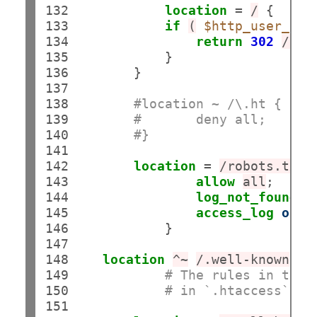
132

location
 = 
/
 {

133

if
(
$http_user_age
134

return
302
/rem
135

            }

136

        }

137

138

#location ~ /\.ht {
139

#       deny all;
140

#}
141

142

location
 = 
/robots.txt
 {
143

allow
all
;

144

log_not_found
o
145

access_log
off
;

146

            }

147

148

location
^~
/.well-known
 {

149

# The rules in this
150

# in `.htaccess` th
151
