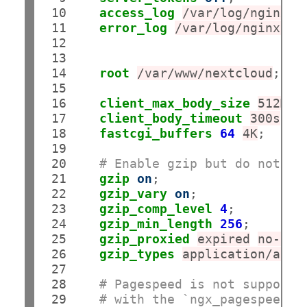
 10

access_log
/var/log/nginx/n
 11

error_log
/var/log/nginx/ne
 12

 13

 14

root
/var/www/nextcloud
;

 15

 16

client_max_body_size
512M
;

 17

client_body_timeout
300s
;

 18

fastcgi_buffers
64
4K
;

 19

 20

# Enable gzip but do not re
 21

gzip
on
;

 22

gzip_vary
on
;

 23

gzip_comp_level
4
;

 24

gzip_min_length
256
;

 25

gzip_proxied
expired
no-cac
 26

gzip_types
application/atom
 27

 28

# Pagespeed is not supporte
 29

# with the `ngx_pagespeed` 