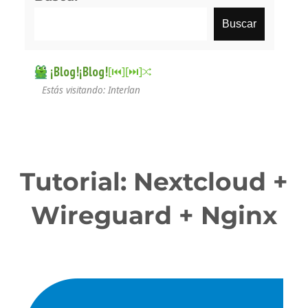
Buscar
¡Blog!¡Blog!
[⏮︎]
[⏭︎]
Estás visitando: Interlan
Tutorial: Nextcloud +
Wireguard + Nginx