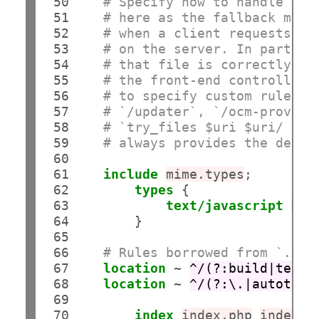
 50

# Specify how to handle dir
 51

# here as the fallback mean
 52

# when a client requests a 
 53

# on the server. In particu
 54

# that file is correctly se
 55

# the front-end controller.
 56

# to specify custom rules f
 57

# `/updater`, `/ocm-provide
 58

# `try_files $uri $uri/ /in
 59

# always provides the desir
 60

 61

include
mime.types
;

 62

types
 {

 63

text/javascript
mjs
;
 64

        }

 65

 66

# Rules borrowed from `.hta
 67

location
 ~ 
^/(?:build|tests
 68

location
 ~ 
^/(?:\.|autotest
 69

 70

index
index.php
index.h