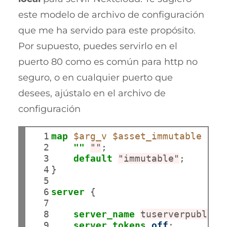
este modelo de archivo de configuración
que me ha servido para este propósito.
Por supuesto, puedes servirlo en el
puerto 80 como es común para http no
seguro, o en cualquier puerto que
desees, ajústalo en el archivo de
configuración
  1

map
$arg_v
$asset_immutable
 {

  2

""
""
;

  3

default
"immutable"
;

  4

}

  5

  6

server
 {

  7

  8

server_name
tuserverpublico
  9

server_tokens
off
;
