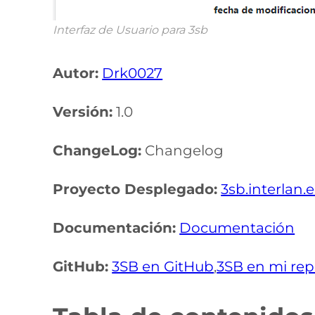
Interfaz de Usuario para 3sb
Autor:
Drk0027
Versión:
1.0
ChangeLog:
Changelog
Proyecto Desplegado:
3sb.interlan.
Documentación:
Documentación
GitHub:
3SB en GitHub
,
3SB en mi rep