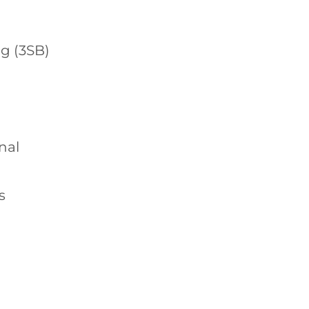
g (3SB)
nal
s