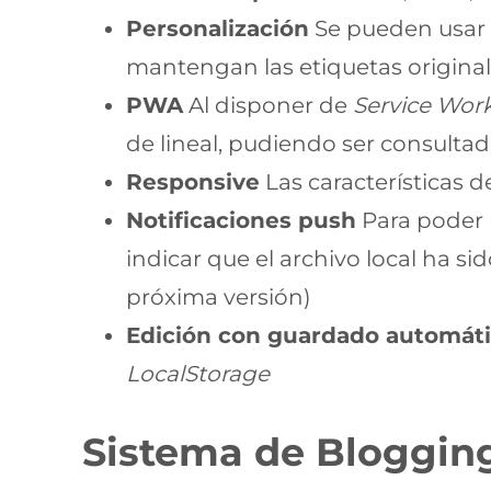
Personalización
Se pueden usar p
mantengan las etiquetas origina
PWA
Al disponer de
Service Wor
de lineal, pudiendo ser consulta
Responsive
Las características de
Notificaciones push
Para poder n
indicar que el archivo local ha s
próxima versión)
Edición con guardado automát
LocalStorage
Sistema de Blogging