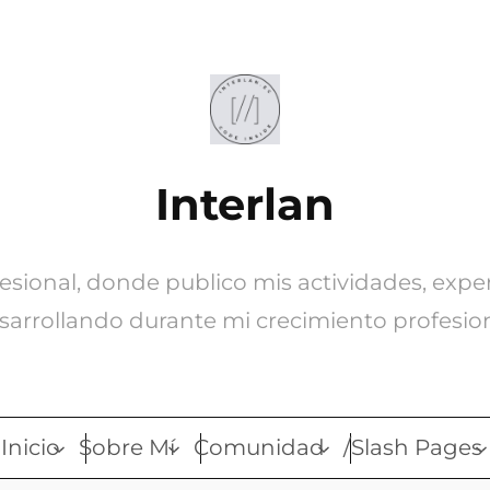
Interlan
ofesional, donde publico mis actividades, expe
sarrollando durante mi crecimiento profesion
Inicio
Sobre Mí
Comunidad
/Slash Pages