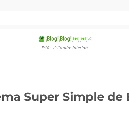
¡Blog!¡Blog!
[⏮︎]
[⏭︎]
Estás visitando: Interlan
tema Super Simple de 