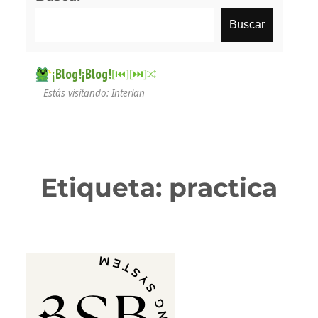
Buscar
¡Blog!¡Blog!
[⏮︎]
[⏭︎]
Estás visitando: Interlan
Etiqueta:
practica