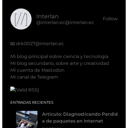
Interlan
Follow
@interlan.ec@interlan.ec
📧
drk0027@interlan.ec
Mi blog principal sobre ciencia y tecnología
Mi blog secundario, sobre arte y creatividad
Mi cuenta de Mastodon
Mi canal de Telegram
ENTRADAS RECIENTES
Artículo: Diagnosticando Perdid
a de paquetes en Internet