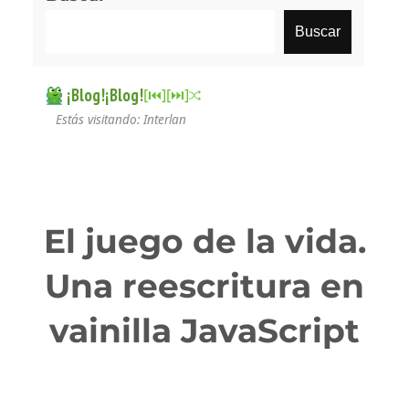
Buscar
¡Blog!¡Blog!
[⏮︎]
[⏭︎]
Estás visitando: Interlan
El juego de la vida.
Una reescritura en
vainilla JavaScript