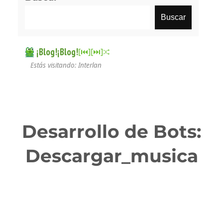
Buscar
¡Blog!¡Blog!
[⏮︎]
[⏭︎]
Estás visitando: Interlan
Desarrollo de Bots:
Descargar_musica