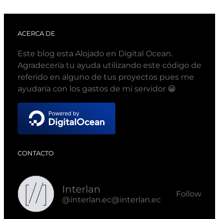
ACERCA DE
Este blog esta Alojado en Digital Ocean.
Agradecería tu ayuda utilizando este código de
referido en alguno de tus proyectos pues me
ayudaría con los gastos de mi servidor 😀
CONTACTO
Interlan
Follow
@interlan.ec@interlan.ec