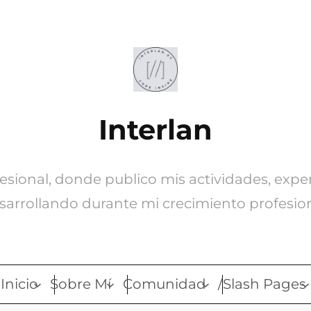
Interlan
ofesional, donde publico mis actividades, expe
sarrollando durante mi crecimiento profesion
Inicio
Sobre Mí
Comunidad
/Slash Pages