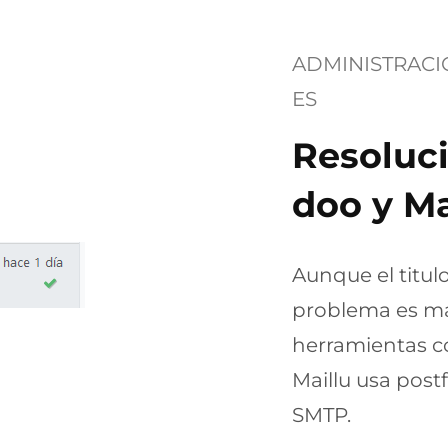
ADMINISTRAC
ES
Resoluc
doo y Ma
Aunque el titul
problema es ma
herramientas co
Maillu usa post
SMTP.