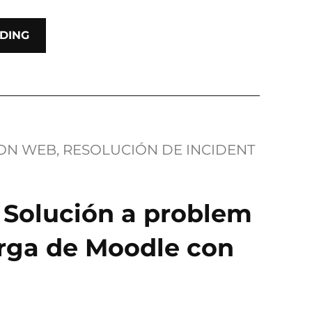
DING
ION WEB
, 
RESOLUCIÓN DE INCIDENT
: Solución a problem
arga de Moodle con