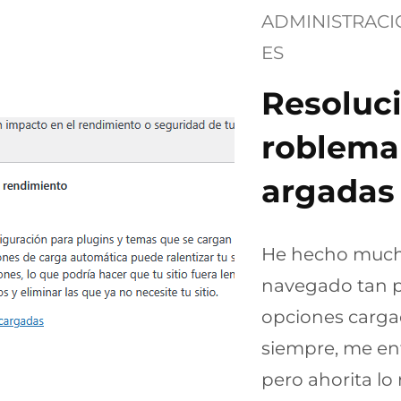
ADMINISTRAC
ES
Resoluc
roblema 
argadas
He hecho much
navegado tan p
opciones carg
siempre, me en
pero ahorita lo