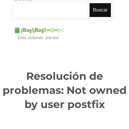
Buscar
¡Blog!¡Blog!
[⏮︎]
[⏭︎]
Estás visitando: Interlan
Resolución de
problemas: Not owned
by user postfix