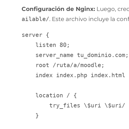
Configuración de Nginx:
Luego, creo
ailable/
. Este archivo incluye la co
server {

    listen 80;

    server_name tu_dominio.com;

    root /ruta/a/moodle;

    index index.php index.html 
    location / {

        try_files \$uri \$uri/ 
    }
