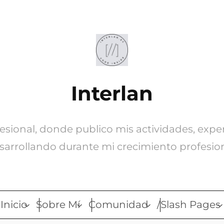
Interlan
ofesional, donde publico mis actividades, expe
sarrollando durante mi crecimiento profesion
Inicio
Sobre Mí
Comunidad
/Slash Pages