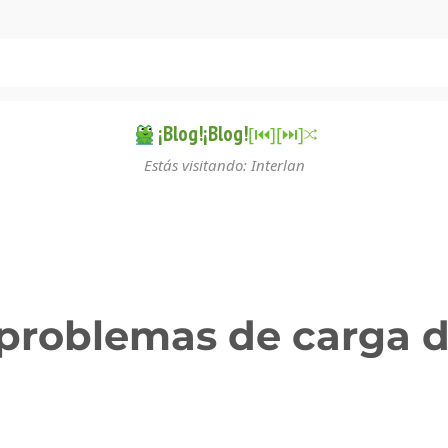
¡Blog!¡Blog!
[⏮︎]
[⏭︎]
Estás visitando: Interlan
a problemas de carga