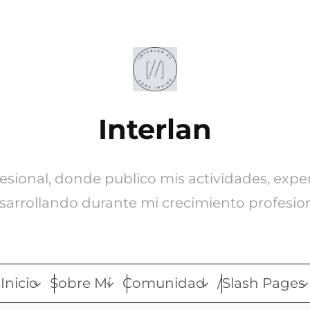
Interlan
ofesional, donde publico mis actividades, expe
sarrollando durante mi crecimiento profesion
Inicio
Sobre Mí
Comunidad
/Slash Pages