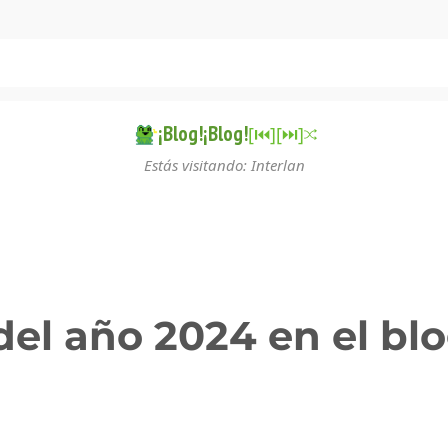
¡Blog!¡Blog!
[⏮︎]
[⏭︎]
Estás visitando: Interlan
del año 2024 en el blo