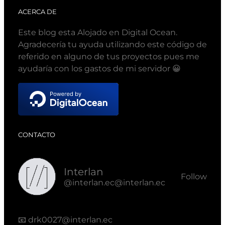
ACERCA DE
Este blog esta Alojado en Digital Ocean.
Agradecería tu ayuda utilizando este código de
referido en alguno de tus proyectos pues me
ayudaría con los gastos de mi servidor 😀
CONTACTO
Interlan
Follow
@interlan.ec@interlan.ec
📧
drk0027@interlan.ec