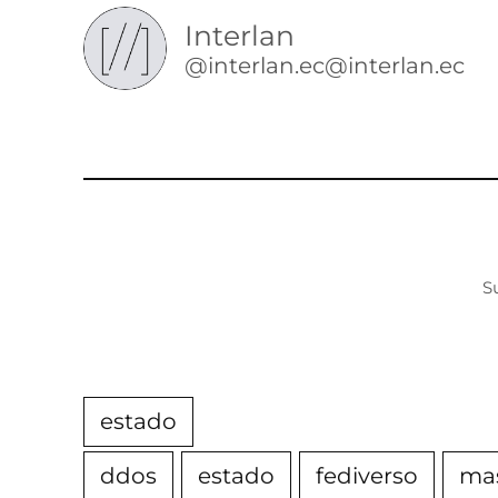
Interlan
@interlan.ec@interlan.ec
S
estado
ddos
estado
fediverso
ma