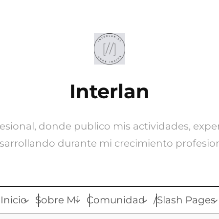
Interlan
ofesional, donde publico mis actividades, expe
sarrollando durante mi crecimiento profesion
Inicio
Sobre Mí
Comunidad
/Slash Pages