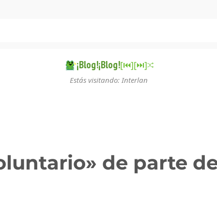
¡Blog!¡Blog!
[⏮︎]
[⏭︎]
Estás visitando: Interlan
luntario» de parte de