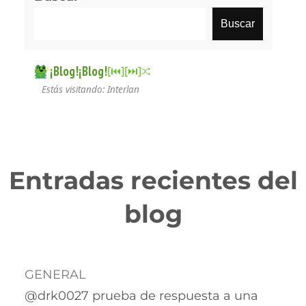
Buscar
¡Blog!¡Blog!
[⏮︎]
[⏭︎]
Estás visitando: Interlan
Entradas recientes del
blog
GENERAL
@drk0027 prueba de respuesta a una