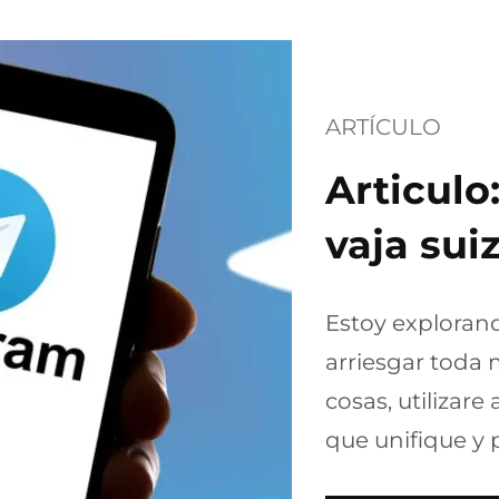
ARTÍCULO
Articul
vaja suiz
Estoy exploran
arriesgar toda m
cosas, utilizar
que unifique y 