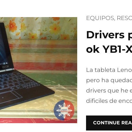
EQUIPOS
, 
RES
Drivers
ok YB1-
La tableta Len
pero ha quedad
drivers que he
dificiles de enc
CONTINUE REA