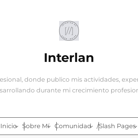
Interlan
ofesional, donde publico mis actividades, expe
sarrollando durante mi crecimiento profesion
Inicio
Sobre Mí
Comunidad
/Slash Pages