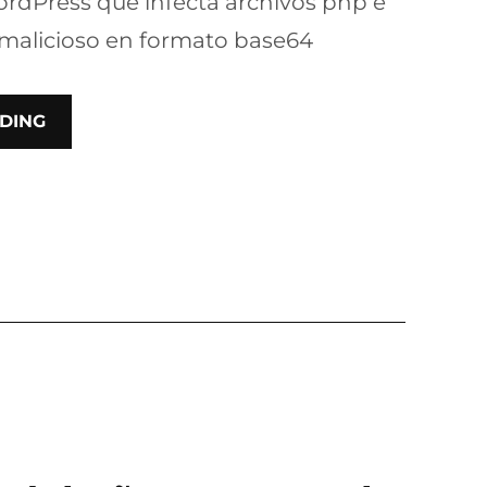
dPress que infecta archivos php e
 malicioso en formato base64
DING