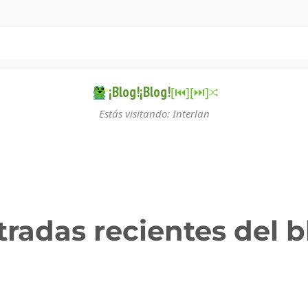
¡Blog!¡Blog!
[⏮︎]
[⏭︎]
Estás visitando: Interlan
tradas recientes del b