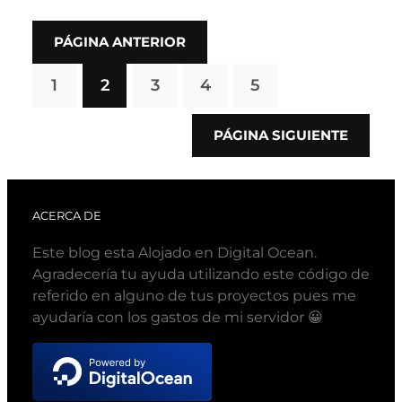
PÁGINA ANTERIOR
1
2
3
4
5
PÁGINA SIGUIENTE
ACERCA DE
Este blog esta Alojado en Digital Ocean.
Agradecería tu ayuda utilizando este código de
referido en alguno de tus proyectos pues me
ayudaría con los gastos de mi servidor 😀