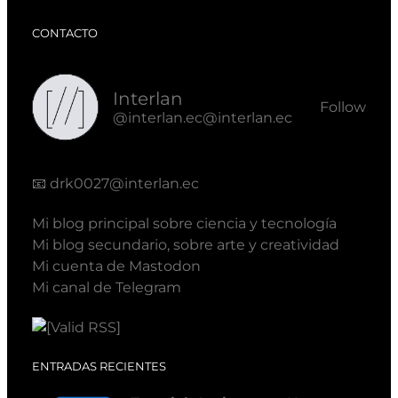
CONTACTO
Interlan
Follow
@interlan.ec@interlan.ec
📧
drk0027@interlan.ec
Mi blog principal sobre ciencia y tecnología
Mi blog secundario, sobre arte y creatividad
Mi cuenta de Mastodon
Mi canal de Telegram
ENTRADAS RECIENTES