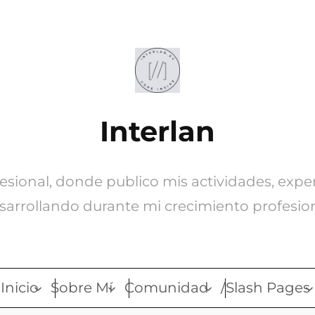
Interlan
ofesional, donde publico mis actividades, expe
sarrollando durante mi crecimiento profesion
Inicio
Sobre Mí
Comunidad
/Slash Pages