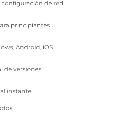
 configuración de red
para principiantes
ows, Android, iOS
al de versiones
al instante
nodos