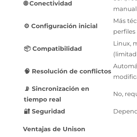
🌐 Conectividad
manual
Más técn
⚙️ Configuración inicial
perfiles
Linux,
📦 Compatibilidad
(limitad
Automát
🧠 Resolución de conflictos
modific
📡 Sincronización en
No, req
tiempo real
🔐 Seguridad
Depend
Ventajas de Unison