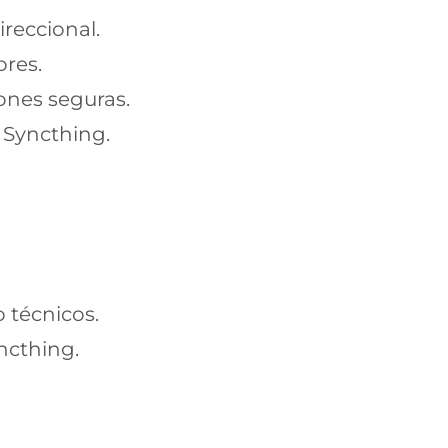
ireccional.
ores.
ones seguras.
Syncthing.
 técnicos.
ncthing.