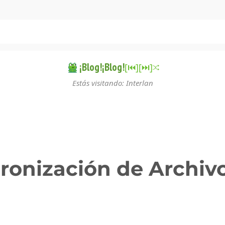
¡Blog!¡Blog!
[⏮︎]
[⏭︎]
Estás visitando: Interlan
ncronización de Archiv