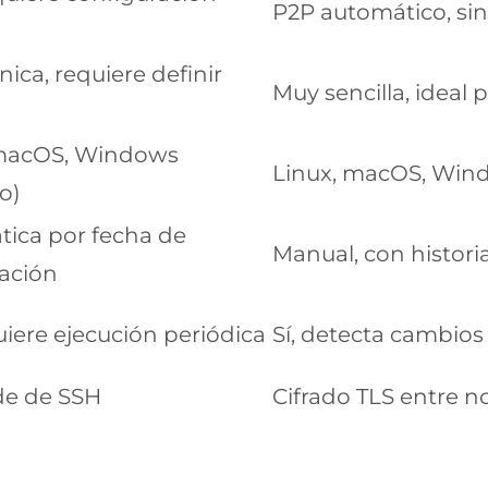
P2P automático, sin
ica, requiere definir
Muy sencilla, ideal 
 macOS, Windows
Linux, macOS, Wind
o)
ica por fecha de
Manual, con histori
ación
uiere ejecución periódica
Sí, detecta cambios 
e de SSH
Cifrado TLS entre 