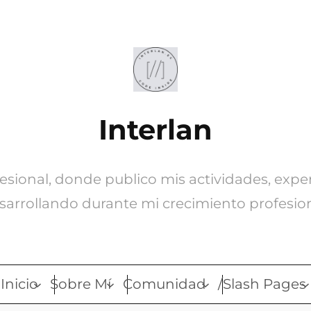
Interlan
ofesional, donde publico mis actividades, expe
sarrollando durante mi crecimiento profesion
Inicio
Sobre Mí
Comunidad
/Slash Pages