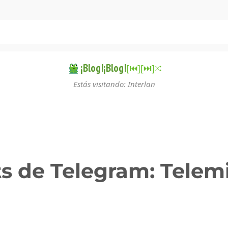
¡Blog!¡Blog!
[⏮︎]
[⏭︎]
Estás visitando: Interlan
s de Telegram: Telem