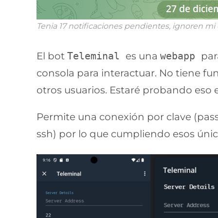
Tenia 17 notificaciones pendientes, ignoren m
El bot
Teleminal
es una
webapp
par
consola para interactuar. No tiene f
otros usuarios. Estaré probando eso e
Permite una conexión por clave (pass
ssh) por lo que cumpliendo esos únicos