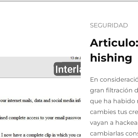
SEGURIDAD
Articulo
hishing
En consideració
gran filtración
que ha habido 
cambies tus cre
vayan a hackea
cambiarlas con