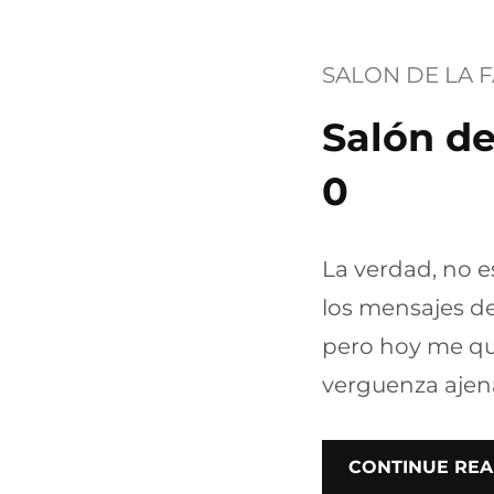
SALON DE LA 
Salón de
0
La verdad, no e
los mensajes de
pero hoy me qu
verguenza ajen
CONTINUE REA