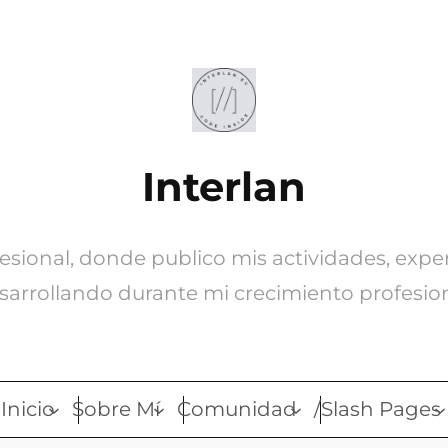
Interlan
ofesional, donde publico mis actividades, expe
sarrollando durante mi crecimiento profesion
Inicio
Sobre Mí
Comunidad
/Slash Pages