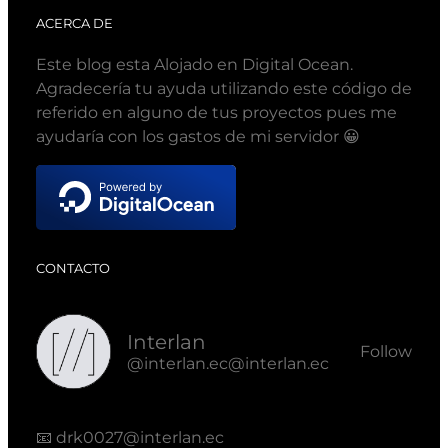
ACERCA DE
Este blog esta Alojado en Digital Ocean.
Agradecería tu ayuda utilizando este código de
referido en alguno de tus proyectos pues me
ayudaría con los gastos de mi servidor 😀
CONTACTO
Interlan
Follow
@interlan.ec@interlan.ec
📧
drk0027@interlan.ec