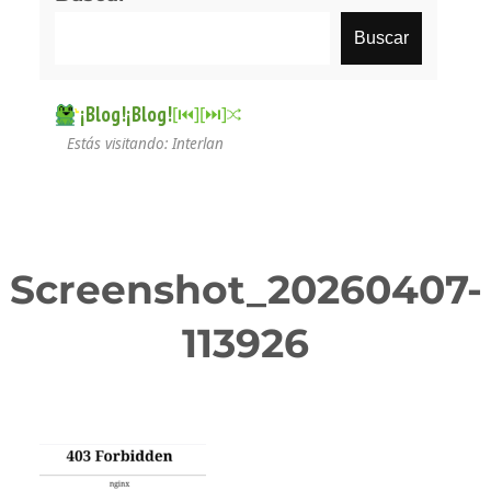
Buscar
¡Blog!¡Blog!
[⏮︎]
[⏭︎]
Estás visitando: Interlan
Screenshot_20260407-
113926