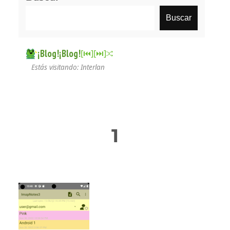
Buscar
¡Blog!¡Blog!
[⏮︎]
[⏭︎]
Estás visitando: Interlan
1