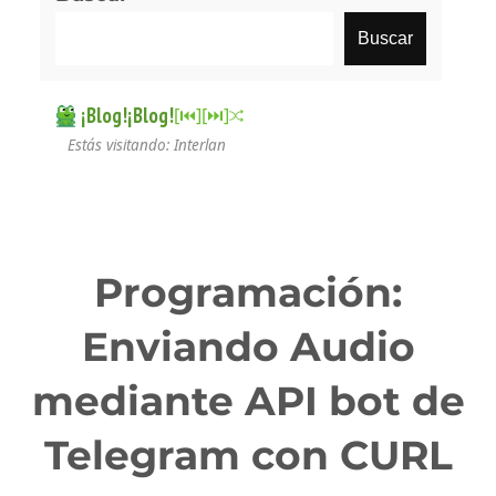
Buscar
¡Blog!¡Blog!
[⏮︎]
[⏭︎]
Estás visitando: Interlan
Programación:
Enviando Audio
mediante API bot de
Telegram con CURL