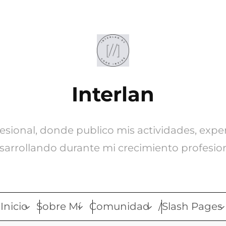
Interlan
ofesional, donde publico mis actividades, expe
sarrollando durante mi crecimiento profesion
Inicio
Sobre Mí
Comunidad
/Slash Pages