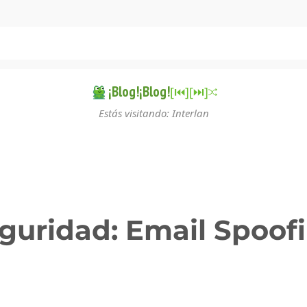
¡Blog!¡Blog!
[⏮︎]
[⏭︎]
Estás visitando: Interlan
guridad: Email Spoof