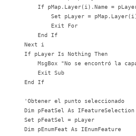
        If pMap.Layer(i).Name = pLayer
            Set pLayer = pMap.Layer(i)
            Exit For

        End If

    Next i

    If pLayer Is Nothing Then

        MsgBox "No se encontró la capa
        Exit Sub

    End If

    'Obtener el punto seleccionado

    Dim pFeatSel As IFeatureSelection

    Set pFeatSel = pLayer

    Dim pEnumFeat As IEnumFeature
