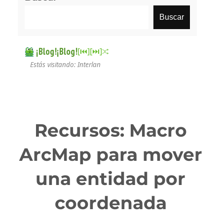
Buscar
¡Blog!¡Blog!
[⏮︎]
[⏭︎]
Estás visitando: Interlan
Recursos: Macro
ArcMap para mover
una entidad por
coordenada