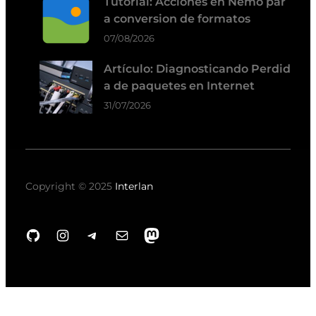
Tutorial: Acciones en Nemo par
a conversion de formatos
07/08/2026
Artículo: Diagnosticando Perdid
a de paquetes en Internet
31/07/2026
Copyright © 2025
Interlan
GitHub
Instagram
Telegram
Correo electrónico
Mastodon