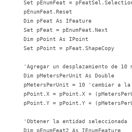
    Set pEnumFeat = pFeatSel.Selection
    pEnumFeat.Reset

    Dim pFeat As IFeature

    Set pFeat = pEnumFeat.Next

    Dim pPoint As IPoint

    Set pPoint = pFeat.ShapeCopy

    'Agregar un desplazamiento de 10 m
    Dim pMetersPerUnit As Double

    pMetersPerUnit = 10 'cambiar a la 
    pPoint.X = pPoint.X + (pMetersPerU
    pPoint.Y = pPoint.Y + (pMetersPer
    'Obtener la entidad seleccionada

    Dim pEnumFeat2 As IEnumFeature
