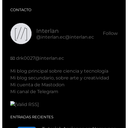
CONTACTO
Interlan
Follow
@interlan.ec@interlan.ec
📧
drk0027@interlan.ec
Mi blog principal sobre ciencia y tecnología
Mi blog secundario, sobre arte y creatividad
Mi cuenta de Mastodon
Mi canal de Telegram
ENTRADAS RECIENTES