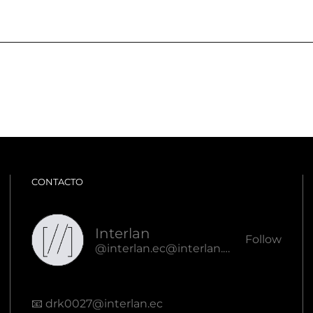
CONTACTO
Interlan
Follow
@interlan.ec@interlan.ec
📧
drk0027@interlan.ec