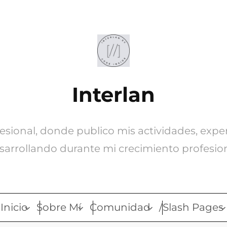
Interlan
ofesional, donde publico mis actividades, expe
sarrollando durante mi crecimiento profesion
Inicio
Sobre Mí
Comunidad
/Slash Pages