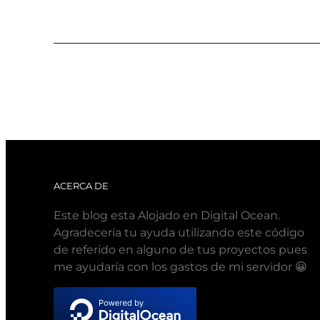
ACERCA DE
Este blog esta Alojado en Digital Ocean.
Agradecería tu ayuda utilizando este código
de referido en alguno de tus proyectos pues
me ayudaría con los gastos de mi servidor 😀