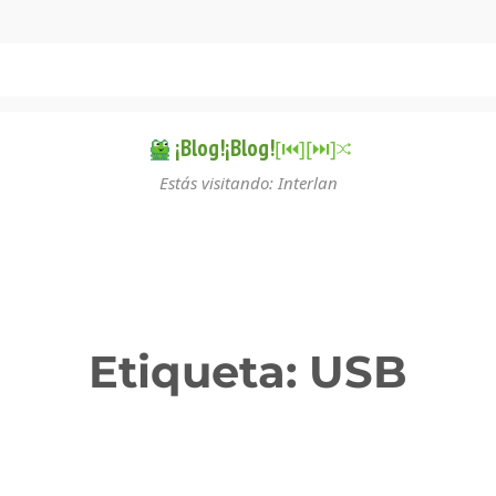
¡Blog!¡Blog!
[⏮︎]
[⏭︎]
Estás visitando: Interlan
Etiqueta:
USB