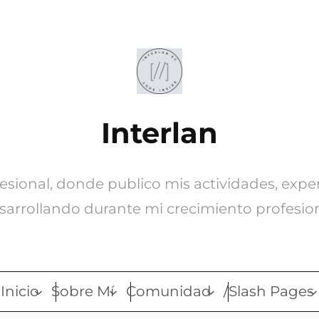
Interlan
ofesional, donde publico mis actividades, expe
sarrollando durante mi crecimiento profesion
Inicio
Sobre Mí
Comunidad
/Slash Pages