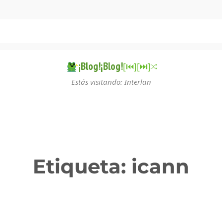
¡Blog!¡Blog!
[⏮︎]
[⏭︎]
Estás visitando: Interlan
Etiqueta:
icann