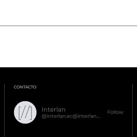
CONTACTO
Interlan
Follow
@interlan.ec@interlan.ec