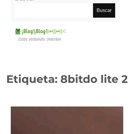
Buscar
¡Blog!¡Blog!
[⏮︎]
[⏭︎]
Estás visitando: Interlan
Etiqueta:
8bitdo lite 2