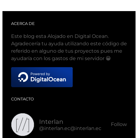
ACERCA DE
Este blog esta Alojado en Digital Ocean.
Agradecería tu ayuda utilizando este código de
referido en alguno de tus proyectos pues me
ayudaría con los gastos de mi servidor 😀
CONTACTO
Interlan
Follow
@interlan.ec@interlan.ec