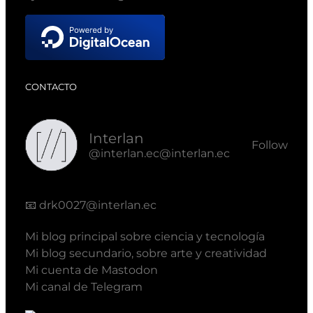
CONTACTO
Interlan
Follow
@interlan.ec@interlan.ec
📧
drk0027@interlan.ec
Mi blog principal sobre ciencia y tecnología
Mi blog secundario, sobre arte y creatividad
Mi cuenta de Mastodon
Mi canal de Telegram