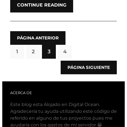
CONTINUE READING
PÁGINA ANTERIOR
1
2
3
4
PÁGINA SIGUIENTE
ACERCA DE
Este blog esta Alojado en Digital Ocean.
Agradecería tu ayuda utilizando este código de
referido en alguno de tus proyectos pues me
ayudaría con los gastos de mi servidor 😀